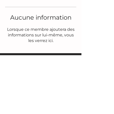
Aucune information
Lorsque ce membre ajoutera des
informations sur lui-même, vous
les verrez ici.
CGV
-
ACCUEIL
-
LE LIVRE
-
BIO
-
ACTUS
© 2024
Design graphique : Philippe Carini • pcdd.fr
Développement : LnPixElle Photography • lnpixelle.com
Développement : Lee-Roy Job Maffo