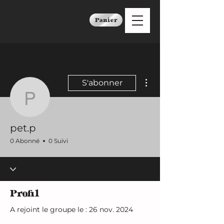
Panier
Plus d'actions
S'abonner
pet.p
pet.p
0 Abonné
0 Suivi
Profil
A rejoint le groupe le : 26 nov. 2024