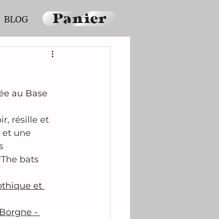
Panier
BLOG
née au Base 
 résille et 
 et une 
s 
"The bats 
thique et 
Borgne - 