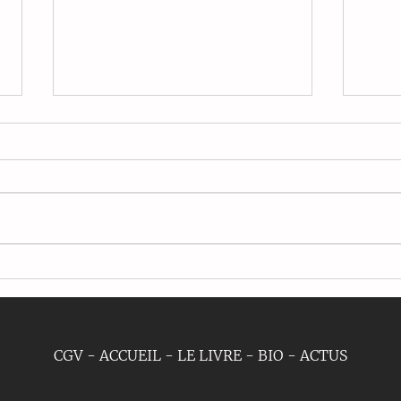
Alien the plush, la
On e
mascotte!
Régi
CGV
-
ACCUEIL
-
LE LIVRE
-
BIO
-
ACTUS