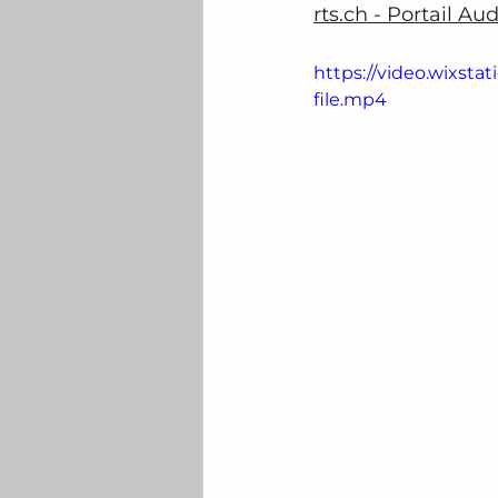
rts.ch
 - Portail Au
https://video.wixs
file.mp4