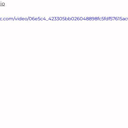
dio
tatic.com/video/06e5c4_423305bb026048898fc5fdf57615a