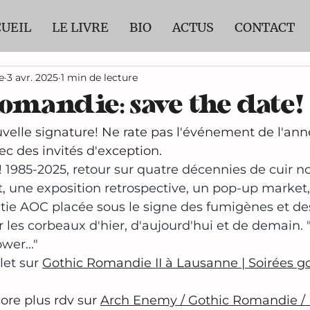
UEIL
LE LIVRE
BIO
ACTUS
CONTACT
e
3 avr. 2025
1 min de lecture
omandie: save the date!
velle signature! Ne rate pas l'événement de l'an
c des invités d'exception.
85-2025, retour sur quatre décennies de cuir noir,
 une exposition retrospective, un pop-up market,
tie AOC placée sous le signe des fumigènes et de
 les corbeaux d'hier, d'aujourd'hui et de demain. 
wer..."
t sur 
Gothic Romandie II à Lausanne | Soirées go
ore plus rdv sur 
Arch Enemy / Gothic Romandie / 