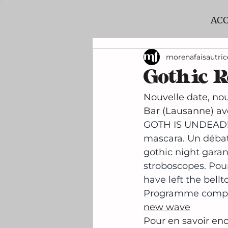
ACC
morenafaisautric
Gothic R
Nouvelle date, nou
Bar (Lausanne) ave
GOTH IS UNDEAD! 19
mascara. Un débat,
gothic night garan
stroboscopes. Pour
have left the bellto
Programme comple
new wave
Pour en savoir enc